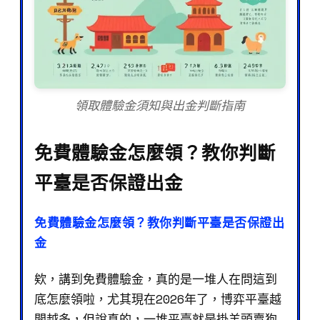
領取體驗金須知與出金判斷指南
免費體驗金怎麼領？教你判斷
平臺是否保證出金
免費體驗金怎麼領？教你判斷平臺是否保證出
金
欸，講到免費體驗金，真的是一堆人在問這到
底怎麼領啦，尤其現在2026年了，博弈平臺越
開越多，但說真的，一堆平臺就是掛羊頭賣狗