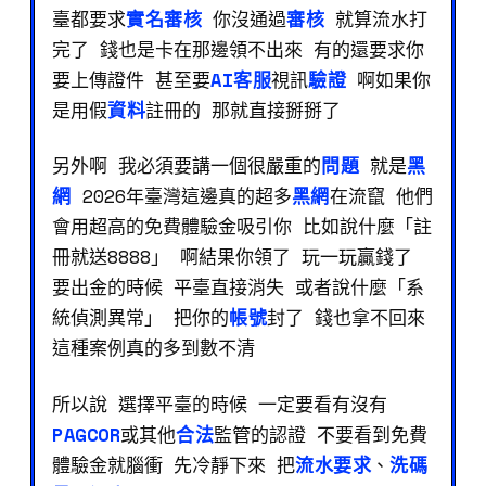
臺都要求
實名審核
你沒通過
審核
就算流水打
完了 錢也是卡在那邊領不出來 有的還要求你
要上傳證件 甚至要
AI客服
視訊
驗證
啊如果你
是用假
資料
註冊的 那就直接掰掰了
另外啊 我必須要講一個很嚴重的
問題
就是
黑
網
2026年臺灣這邊真的超多
黑網
在流竄 他們
會用超高的免費體驗金吸引你 比如說什麼「註
冊就送8888」 啊結果你領了 玩一玩贏錢了
要出金的時候 平臺直接消失 或者說什麼「系
統偵測異常」 把你的
帳號
封了 錢也拿不回來
這種案例真的多到數不清
所以說 選擇平臺的時候 一定要看有沒有
PAGCOR
或其他
合法
監管的認證 不要看到免費
體驗金就腦衝 先冷靜下來 把
流水要求
、
洗碼