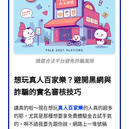
慎選合法平台避免詐騙風險
想玩真人百家樂？避開黑網與
詐騙的實名審核技巧
講真的啦～現在想玩
真人
百家樂
的人真的超多
的耶，尤其是那種想要拿免費體驗金去試手氣
的，啊不過我要先跟你說，網路上一堆號稱