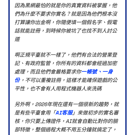
因為黑網最怕的就是你的真實資料被掌握，他
們為什麼不要求你實名？就是因為他們根本沒
打算讓你出金啊，你隨便填一個假名字、假電
話就能註冊，到時候你被坑了也找不到人討公
道
啊正規平臺就不一樣了，他們有合法的營業登
記、有政府監管，你所有的資料都會經過加密
處理，而且他們會嚴格要求你
一帳號、一身
份
，不可以重複註冊，這樣才能確保遊戲的公
平性，也不會有人用程式機器人來洗碼
另外啊，2026年現在還有一個很新的趨勢，就
是有些平臺會用「
AI客服
」來做初步的實名審
核，你只要上傳證件，AI就會自動比對你的臉
部特徵，整個過程大概不用五分鐘就搞定了，