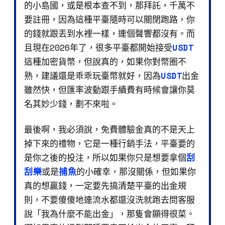
的小島國，或是根本查不到，那拜託，千萬不
要註冊，因為這種平臺隨時可以關閉跑路，你
的錢就跟丟到水裡一樣，連個聲響都沒有。而
且現在2026年了，很多平臺都開始接受
USDT
這種加密貨幣，但說真的，如果你對幣圈不
熟，建議還是乖乖玩臺幣就好，因為
USDT
出金
雖然快，但匯率波動跟手續費有時候會讓你莫
名其妙少錢，劃不來啦。
最後啊，我必須說，免費體驗金真的不是天上
掉下來的禮物，它是一種行銷手法，平臺要的
是你之後的投注，所以如果你只是想要拿個
刮
刮樂
或是
捕魚
的小確幸，那沒關係，但如果你
真的想贏錢，一定要先搞清楚平臺的出金規
則，不要傻傻地連流水都還沒洗就跑去問客服
說「我為什麼不能出金」，那隻會顯得很菜。