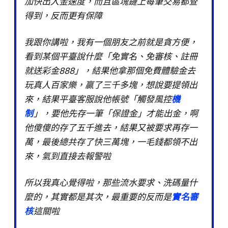
加快出入金速度，而且區塊鏈上每筆交易都查
得到，反而更有保障
我跟你講啦，我有一個朋友之前就是貪方便，
看到某個平臺說什麼「免實名、免審核、註冊
就送彩金888」，結果他拿那個免費體驗金去
玩真人百家樂，贏了三千多塊，想說要提領出
來，結果平臺客服說他帳號「觸發風控
機
制
」，要他先存一筆「保證金」才能出金，啊
他傻傻的存了五千進去，結果又被要求再存一
萬，最後總共存了快三萬塊，一毛錢都領不出
來，氣到直接去報警啦
所以我真心覺得啦，那些流水要求、洗碼量什
麼的，其實都是其次，最重要的反而是
實名審
核
這關啦