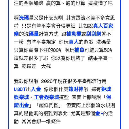
注的金額加總 贏的算、輸的也算 這樣懂了吧
啊
洗碼
量又是什麼鬼咧 其實跟流水差不多意思
啦 只是有些平臺會分得更細 比如說
真人百家
樂
的洗
碼量
計算方式 跟
捕魚機
或
刮刮樂
就不
一樣 有些平臺規定 你玩
真人
的遊戲 洗碼量
只算你實際下注的80% 啊玩
捕魚
可能只算50%
這就差很多了耶 你以為你玩夠了 結果平臺一
算 乾還差一大截
我跟你說啦 2026年現在很多平臺都流行用
USDT
出
入金
像那個什麼
辣財神
啦 還有
鉅城
娛樂城
、
王者娛樂城
這些 表面上都喊說「
保
證出金
」「超低門檻」 但實際上那個流水規則
真的是他媽的複雜到靠北 尤其是那個
金+
的活
動 常常會綁一堆條件