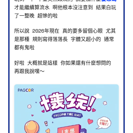
才能繼續算流水 啊他根本沒注意到 結果白玩
了一整晚 超慘的啦
所以說 2026年現在 真的要多留個心眼 尤其
是那種 規則寫得落落長 字體又超小的 通常
都有鬼啦
好啦 大概就是這樣 你如果還有什麼想問的
再跟我說嘿～