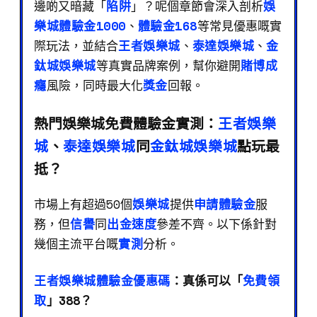
邊啲又暗藏「
陷阱
」？呢個章節會深入剖析
娛
樂城體驗金1000
、
體驗金168
等常見優惠嘅實
際玩法，並結合
王者娛樂城
、
泰達娛樂城
、
金
鈦城娛樂城
等真實品牌案例，幫你避開
賭博成
癮
風險，同時最大化
獎金
回報。
熱門娛樂城免費體驗金實測：
王者娛樂
城
、
泰達娛樂城
同
金鈦城娛樂城
點玩最
抵？
市場上有超過50個
娛樂城
提供
申請體驗金
服
務，但
信譽
同
出金速度
參差不齊。以下係針對
幾個主流平台嘅
實測
分析。
王者娛樂城體驗金優惠碼
：真係可以「
免費領
取
」388？