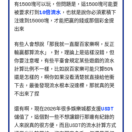
有1500塊可以玩，但問題是，這1500塊可能要
被要求打到
10倍流水
，也就是說你必須累積下
注達到15000塊，才能把贏的錢或那個彩金提
出來
有些人會想說「那我就一直壓百家樂啊，反正
輸贏都算流水」，對，理論上是這樣沒錯，但
你要注意喔，有些平臺會規定某些遊戲的流水
計算比例不一樣，比如說百家樂可能只算50%
還是怎樣的，啊你如果沒看清楚就直接給他衝
下去，最後發現流水根本沒達標，那就真的哭
不出來了捏
還有啊，現在2026年很多娛樂城都支援
USDT
儲值了，這個對一些不想讓銀行那邊有紀錄的
人來說真的很方便，而且USDT的流水計算方式