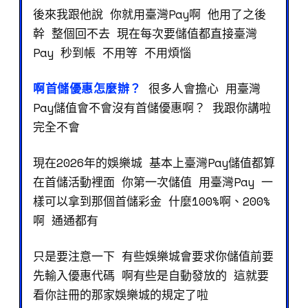
後來我跟他說 你就用臺灣Pay啊 他用了之後
幹 整個回不去 現在每次要儲值都直接臺灣
Pay 秒到帳 不用等 不用煩惱
啊首儲優惠怎麼辦？
很多人會擔心 用臺灣
Pay儲值會不會沒有首儲優惠啊？ 我跟你講啦
完全不會
現在2026年的娛樂城 基本上臺灣Pay儲值都算
在首儲活動裡面 你第一次儲值 用臺灣Pay 一
樣可以拿到那個首儲彩金 什麼100%啊、200%
啊 通通都有
只是要注意一下 有些娛樂城會要求你儲值前要
先輸入優惠代碼 啊有些是自動發放的 這就要
看你註冊的那家娛樂城的規定了啦