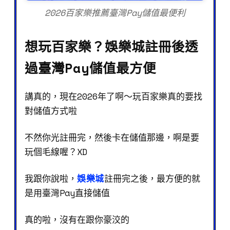
2026百家樂推薦臺灣Pay儲值最便利
想玩百家樂？娛樂城註冊後透
過臺灣Pay儲值最方便
講真的，現在2026年了啊～玩百家樂真的要找
對儲值方式啦
不然你光註冊完，然後卡在儲值那邊，啊是要
玩個毛線喔？XD
我跟你說啦，
娛樂城
註冊完之後，最方便的就
是用臺灣Pay直接儲值
真的啦，沒有在跟你豪洨的