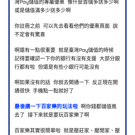
灣Pay儲值的專屬優惠 像什麼首儲多送多少啊
或是儲值滿多少送多少啊
你註冊之前 可以先去看看他們的優惠頁面 說
不定會有驚喜
啊還有一點很重要 就是臺灣Pay儲值的時候
記得要確認一下你的銀行有沒有支援 大部分銀
行都有啦 但還是有些小銀行可能沒有
啊如果沒有的話 你就去開通一下 反正現在開
通很快 手機點一點就好了
最後講一下百家樂的玩法啦
啊你錢都儲值進
去了 接下來就是要玩百家樂了啊
百家樂其實很簡單啦 就是壓莊家、壓閒家、壓