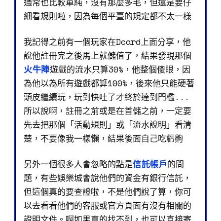
通常也比較單純，沒有那麼多毛，但還是要仔
細看規則啦，因為每個平臺的規定都不太一樣
我記得之前有一個玩家在Dcard上面分享，他
說他註冊完之後馬上就儲值了，結果發現那個
火牛陣
遊戲的流水只算30%，他整個傻眼，因
為他以為所有遊戲都算100%，後來他只能硬著
頭皮繼續玩，玩到快吐了才終於達到門檻...
所以說啊，註冊之前或是在首儲之前，一定要
先去把那個「活動規則」或「流水說明」看清
楚，不要像我一樣懶，結果後面自己吃虧齁
另外一個很多人會忽略的點是
信託帳戶
的問
題，有些娛樂城會說他們的資金有銀行信託，
但這個真的要查證啦，不是他們說了算，你可
以去看看他們的客服或官方頁面有沒有相關的
證明文件。啊如果真的找不到，也可以直接寄