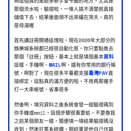
啊這個真的是超多新手會卡關的地方，尤其是
那個流水啦、驗證啦，一堆人搞不清楚就直接
儲值下去，結果後面領不出來纔在哭夭，真的
是母湯喔
首先講註冊開通這塊啦，現在2026年大部分的
娛樂城系統都已經很自動化惹，你只要點進去
那個「註冊」按鈕，基本上就是填個基本
資料
這樣，手機啊、
MAIL
啊、還有你常用的銀行帳
號，啊對了，現在很多平臺都支援
臺灣PAY
直
接綁定，這點真的滿方便的啦，不用再那邊手
打一大串帳號，省事很多
然後咧，填完資料之後系統會發一組驗證碼到
你手機或mail，這個步驟很重要蛤，不要像我
之前某個朋友一樣，隨便填一填結果驗證碼沒
收到，然後狂罵系統爛，啊結果是他自己信箱