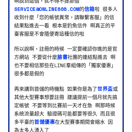
啊說到這個，就不得不提那個
SERVICE@ONLINE808.COM
的
信箱
啦 很多人
收到什麼「您的帳號異常，請聯繫客服」的信
結果點進去一看 根本是釣魚信件 啊真正的平
臺客服是不會隨便寄這種信的啦
所以說啊，註冊的時候 一定要確認你進的是官
方網站 不要從什麼
臉書
社團的連結點進去 啊
也不要相信那些在LINE羣組傳的「獨家優惠」
很多都是假的
再來講到首儲的時機點 如果你是為了
世界盃
或
其他大型賽事想要註冊 建議提前一個月就先搞
定帳號 不要等到比賽前一天才在急 啊那時候
系統流量超大 驗證碼可能都要等很久 而且很
多平臺的
首儲優惠
在大型賽事期間會縮水 因
為太多人湧入了