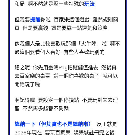
和局 啊不然就是壓一些特殊的
玩法
但我要
提醒
你啦 百家樂這個遊戲 雖然規則簡
單 但是要贏錢 還是要靠一點運氣和策略
像我個人是比較喜歡玩那個「火牛陣」啦 啊不
過這個要看個人喜好 有些人喜歡玩別的
總之呢 你先用臺灣Pay把錢儲值進去 然後再
去百家樂的桌臺 選一個你喜歡的桌子 就可以
開始玩了啦
啊記得喔 要設定一個停損點 不要玩到失去理
智 不然再多錢都不夠輸
總結一下（但其實也不是總結啦）
反正就是
2026年現在 要玩百家樂 娛樂城註冊完之後