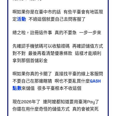
啊如果你是在臺中市的話 有些平臺會有地區限
定
活動
不過這個就要自己去問客服了
總之啦，註冊這件事 真的不要急 一步一步來
先確認手機號碼可以收驗證碼 再確認儲值方式
對不對 最後再看清楚優惠條款 這樣才能順利
拿到那個首儲彩金
啊如果你真的卡關了 直接找平臺的線上客服問
不要自己在那邊瞎猜 啊也不要亂買什麼
GASH
點數
來儲值 很多平臺根本不收這個
現在2026年了 連阿嬤都知道要用臺灣Pay了
你還在用什麼奇怪的儲值方式 真的會被笑死