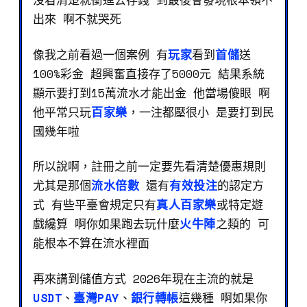
出來 啊不就哭死
像我之前看過一個案例 有
玩家
看到
首儲
送
100%彩金 超興奮直接存了5000元 結果系統
顯示要打到15萬流水才能出金 他當場傻眼 啊
他平常只玩
百家樂
，一注都壓很小 是要打到民
國幾年啦
所以說啊，註冊之前一定要先看清楚優惠規則
尤其是那個
流水倍數
還有
有效投注
的認定方
式 有些平臺會規定只有
真人百家樂
或特定遊
戲纔算 啊你如果跑去玩什麼
火牛陣
之類的 可
能根本不算在流水裡面
再來講到儲值方式 2026年現在主流的就是
USDT
、
臺灣PAY
、
銀行轉帳
這幾種 啊如果你