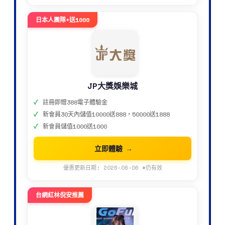
日本人團隊+送1000
JP大獎娛樂城
註冊即贈388電子體驗金
新會員30天內儲值10000送888，50000送1888
新會員儲值1000送1000
立即體驗 →
優惠更新日期: 2026-08-06 *仍有效
台網紅林倪安推薦