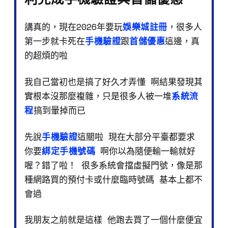
講真的，現在2026年要玩
娛樂城註冊
，很多人
第一步就卡死在
手機驗證
跟
首儲優惠
這邊，真
的超煩的啦
我自己當初也是搞了好久才弄懂 啊結果發現其
實根本沒那麼複雜，只是很多人被一堆
系統
流
程
搞到暈掉而已
先說
手機
驗證
這關啦 現在大部分平臺都要求
你要
綁定
手機號碼
啊你以為隨便輸一輸就好
喔？錯了啦！ 很多系統會擋虛擬門號，像是那
種網路買的預付卡或什麼臨時號碼 基本上都不
會過
我朋友之前就是這樣 他跑去買了一個什麼便宜