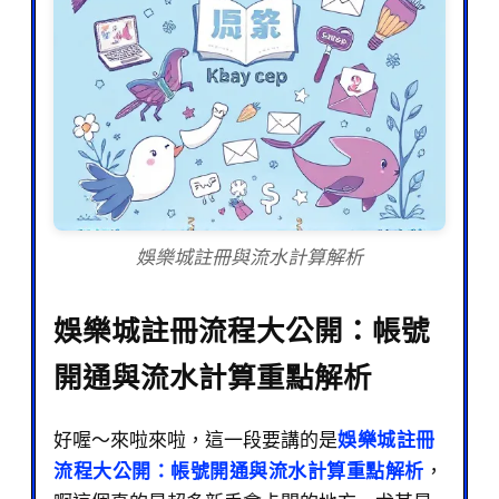
娛樂城註冊與流水計算解析
娛樂城註冊流程大公開：帳號
開通與流水計算重點解析
好喔～來啦來啦，這一段要講的是
娛樂城註冊
流程大公開：帳號開通與流水計算重點解析
，