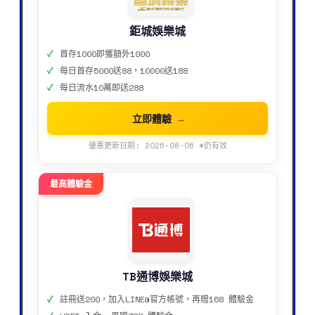
鉅城娛樂城
首存1000即獲額外1000
每日首存5000送88，10000送188
每日流水10萬即送288
立即體驗 →
優惠更新日期: 2026-08-06 *仍有效
最高體驗金
TB通博娛樂城
註冊送200，加入LINE@官方帳號，再贈168 體驗金