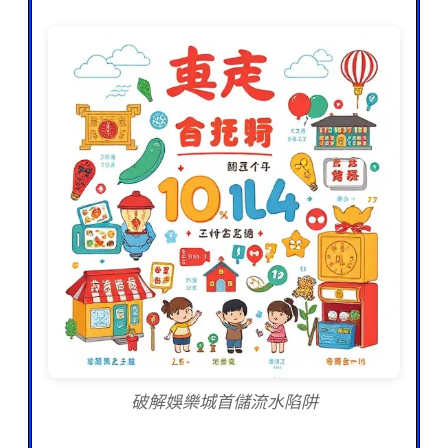
破解娛樂城首儲流水陷阱