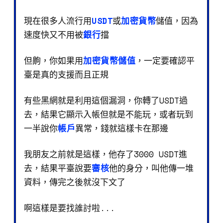
現在很多人流行用
USDT
或
加密貨幣
儲值，因為
速度快又不用被
銀行
擋
但齁，你如果用
加密貨幣儲值
，一定要確認平
臺是真的支援而且正規
有些黑網就是利用這個漏洞，你轉了USDT過
去，結果它顯示入帳但就是不能玩，或者玩到
一半說你
帳戶
異常，錢就這樣卡在那邊
我朋友之前就是這樣，他存了3000 USDT進
去，結果平臺說要
審核
他的身分，叫他傳一堆
資料，傳完之後就沒下文了
啊這樣是要找誰討啦...