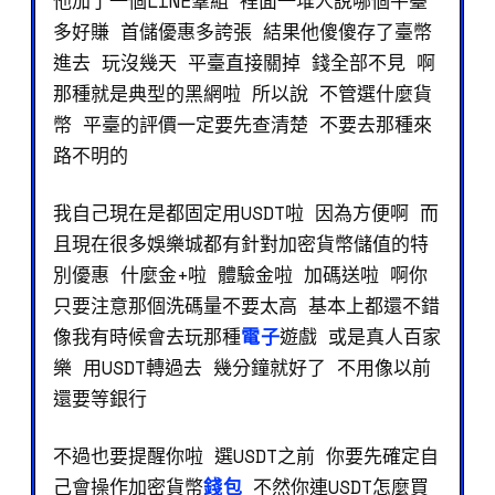
他加了一個LINE羣組 裡面一堆人說哪個平臺
多好賺 首儲優惠多誇張 結果他傻傻存了臺幣
進去 玩沒幾天 平臺直接關掉 錢全部不見 啊
那種就是典型的黑網啦 所以說 不管選什麼貨
幣 平臺的評價一定要先查清楚 不要去那種來
路不明的
我自己現在是都固定用USDT啦 因為方便啊 而
且現在很多娛樂城都有針對加密貨幣儲值的特
別優惠 什麼金+啦 體驗金啦 加碼送啦 啊你
只要注意那個洗碼量不要太高 基本上都還不錯
像我有時候會去玩那種
電子
遊戲 或是真人百家
樂 用USDT轉過去 幾分鐘就好了 不用像以前
還要等銀行
不過也要提醒你啦 選USDT之前 你要先確定自
己會操作加密貨幣
錢包
不然你連USDT怎麼買