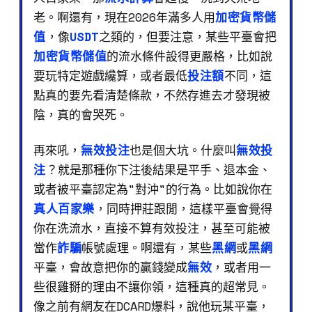
老。啊還有，現在2026年滿多人用
加密貨幣
儲
值
，像
USDT
之類的，但要注意，某些平臺會把
加密貨幣儲值
的流水條件設得更嚴格，比如說
要玩特定遊戲纔算，或者最低
投注額
不同，這
點真的要先看清楚條款，不然存進去才發現被
陰，真的會哭死。
再來吼，
無效投注
也是個大坑。什麼叫
無效投
注
？就是那種你下注後結果是平手、退本金、
或者被平臺認定為"對沖"的行為。比如說你在
真人
百家樂
，同時押莊跟閒，這樣平臺會覺得
你在洗流水，直接不算有效投注，甚至可能被
當作
詐騙
帳號處理。啊還有，某些
黑網
或
黑網
平臺，會故意把你的贏錢變成
無效
，或者用一
些很雞掰的理由不讓你領，這種真的超常見。
像之前有網友在DCARD爆料，說他玩某平臺，