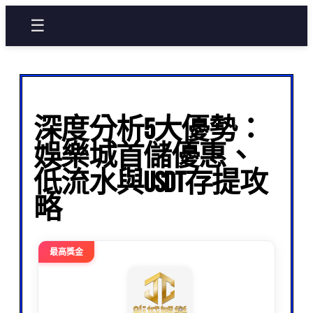
☰
深度分析5大優勢：
娛樂城首儲優惠、
低流水與USDT存提攻
略
最高獎金