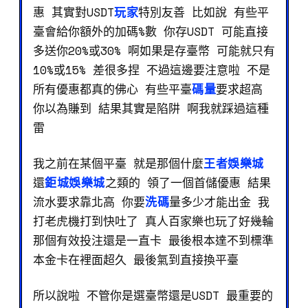
惠 其實對USDT
玩家
特別友善 比如說 有些平
臺會給你額外的加碼%數 你存USDT 可能直接
多送你20%或30% 啊如果是存臺幣 可能就只有
10%或15% 差很多捏 不過這邊要注意啦 不是
所有優惠都真的佛心 有些平臺
碼量
要求超高
你以為賺到 結果其實是陷阱 啊我就踩過這種
雷
我之前在某個平臺 就是那個什麼
王者娛樂城
還
鉅城娛樂城
之類的 領了一個首儲優惠 結果
流水要求靠北高 你要
洗碼
量多少才能出金 我
打老虎機打到快吐了 真人百家樂也玩了好幾輪
那個有效投注還是一直卡 最後根本達不到標準
本金卡在裡面超久 最後氣到直接換平臺
所以說啦 不管你是選臺幣還是USDT 最重要的