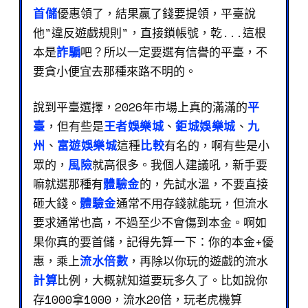
首儲
優惠領了，結果贏了錢要提領，平臺說
他"違反遊戲規則"，直接鎖帳號，乾...這根
本是
詐騙
吧？所以一定要選有信譽的平臺，不
要貪小便宜去那種來路不明的。
說到平臺選擇，2026年市場上真的滿滿的
平
臺
，但有些是
王者娛樂城
、
鉅城娛樂城
、
九
州
、
富遊娛樂城
這種
比較
有名的，啊有些是小
眾的，
風險
就高很多。我個人建議吼，新手要
嘛就選那種有
體驗金
的，先試水溫，不要直接
砸大錢。
體驗金
通常不用存錢就能玩，但流水
要求通常也高，不過至少不會傷到本金。啊如
果你真的要首儲，記得先算一下：你的本金+優
惠，乘上
流水倍數
，再除以你玩的遊戲的流水
計算
比例，大概就知道要玩多久了。比如說你
存1000拿1000，流水20倍，玩老虎機算