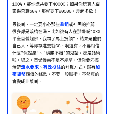
100%，那你總共要下40000；如果你玩真人百
家樂只算50%，那就要下80000，差超多欸！
最後喇，一定要小心那些
羣組
或社團的推薦，
很多都是暗樁在洗。比如說有人在那邊喊"XXX
平臺首儲超佛，我領了馬上提領"，結果是他們
自己人，等你存進去就GG。啊還有，不要相信
什麼"保證贏"、"穩賺不賠"的鬼話，都是話術
啦。總之，首儲優惠不是不能拿，但你要先搞
清楚
流水要求
、
有效投注
的計算方式，還有
加
密貨幣
儲值的條款，不要一股腦衝，不然真的
會變成韭菜喇。