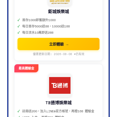
鉅城娛樂城
首存1000即獲額外1000
每日首存5000送88，10000送188
每日流水10萬即送288
立即體驗 →
優惠更新日期: 2026-08-08 *仍有效
最高體驗金
TB通博娛樂城
註冊送200，加入LINE@官方帳號，再贈168 體驗金