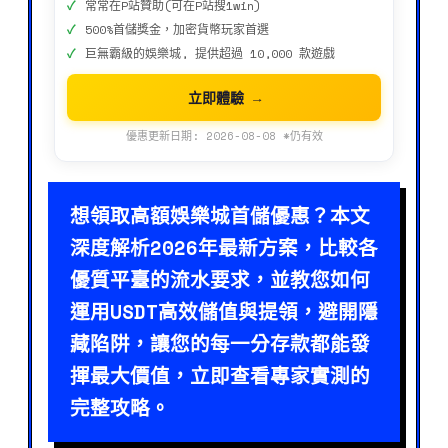
常常在P站贊助(可在P站搜1win)
500%首儲獎金，加密貨幣玩家首選
巨無霸級的娛樂城, 提供超過 10,000 款遊戲
立即體驗 →
優惠更新日期: 2026-08-08 *仍有效
想領取高額娛樂城首儲優惠？本文
深度解析2026年最新方案，比較各
優質平臺的流水要求，並教您如何
運用USDT高效儲值與提領，避開隱
藏陷阱，讓您的每一分存款都能發
揮最大價值，立即查看專家實測的
完整攻略。