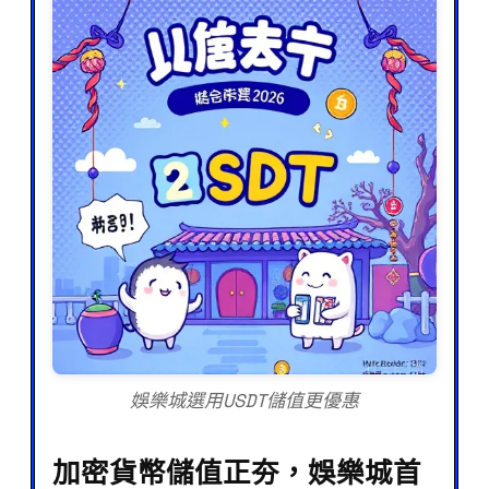
娛樂城選用USDT儲值更優惠
加密貨幣儲值正夯，娛樂城首