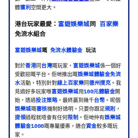
體
獲利
空間更大。
港台玩家最愛：
富遊娛樂城
同
百家樂
免流水組合
富遊娛樂城
嘅
免流水體驗金
玩法
對於
香港
同
台灣
嘅玩家，
富遊娛樂城
係一個好
受歡迎嘅平台。佢哋推出嘅
娛樂城體驗金免流
水
活動，特別針對
線上百家樂
同
德州撲克
。我
見過好多玩家喺
富遊娛樂城
用
100元體驗金
開
始，透過
投注策略
，最終贏到幾千
台幣
。呢個
娛樂城
嘅
審核
機制好透明，只要你跟足
規則
，
提領
過程就唔會有任何
限制
。佢哋仲有
娛樂城
體驗金1000
嘅專屬優惠，適合
資金
較多嘅玩
家。