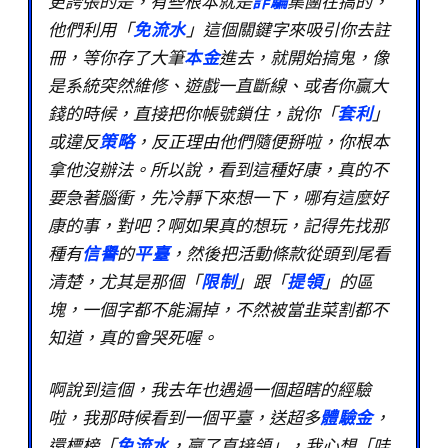
更誇張的是，有些根本就是
詐騙
集團在搞的，
他們利用「
免流水
」這個關鍵字來吸引你去註
冊，等你存了大筆
本金
進去，就開始搞鬼，像
是系統突然維修、遊戲一直斷線、或者你贏大
錢的時候，直接把你帳號鎖住，說你「
套利
」
或違反
策略
，反正理由他們隨便掰啦，你根本
拿他沒辦法。所以說，看到這種好康，真的不
要急著腦衝，先冷靜下來想一下，哪有這麼好
康的事，對吧？啊如果真的想玩，記得先找那
種有
信譽
的
平臺
，然後把活動條款從頭到尾看
清楚，尤其是那個「
限制
」跟「
提領
」的區
塊，一個字都不能漏掉，不然被當韭菜割都不
知道，真的會哭死喔。
啊說到這個，我去年也遇過一個超瞎的經驗
啦，我那時候看到一個平臺，送超多
體驗金
，
還標榜「
免流水
，贏了直接領」，我心想「哇