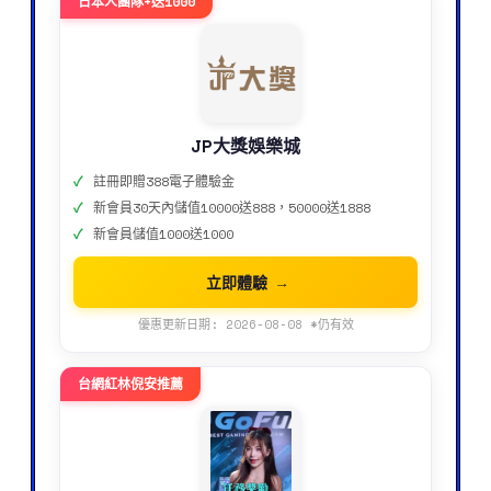
日本人團隊+送1000
JP大獎娛樂城
註冊即贈388電子體驗金
新會員30天內儲值10000送888，50000送1888
新會員儲值1000送1000
立即體驗 →
優惠更新日期: 2026-08-08 *仍有效
台網紅林倪安推薦