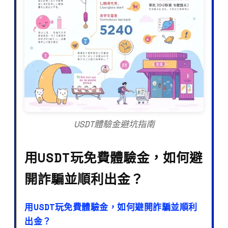
USDT體驗金避坑指南
用USDT玩免費體驗金，如何避
開詐騙並順利出金？
用USDT玩免費體驗金，如何避開詐騙並順利
出金？