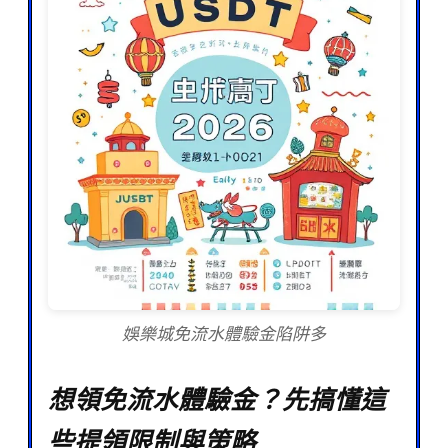
娛樂城免流水體驗金陷阱多
想領免流水體驗金？先搞懂這
些提領限制與策略