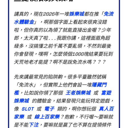
講真的，現在2026年一堆
娛樂城
都在推「
免流
水體驗金
」，啊那個字面上看起來很爽沒錯
啦，但你真的以為領了就能直接出金喔？少年
郎，太天真了啦...我跟你講，這裡面眉角超
級多，沒搞懂之前千萬不要亂領，不然到最後
你會發現，嘿啊，怎麼領個1000塊結果要玩到
天荒地老才能提？啊不是說免流水嗎？？？
先來講最常見的陷阱齁。很多平臺雖然號稱
「免流水」，但實際上他們會設一堆
隱藏門
檻
，比如說你領了那個
王者娛樂城
或
富遊
娛樂城
的體驗金，結果發現只能玩特定遊戲，
像
SLOT
或
電子
類的，啊你想玩個
真人百
家樂
或
線上百家樂
？抱歉，不行喔～要嘛就
是不能
下注
，要嘛就是贏了也不算在提領條件