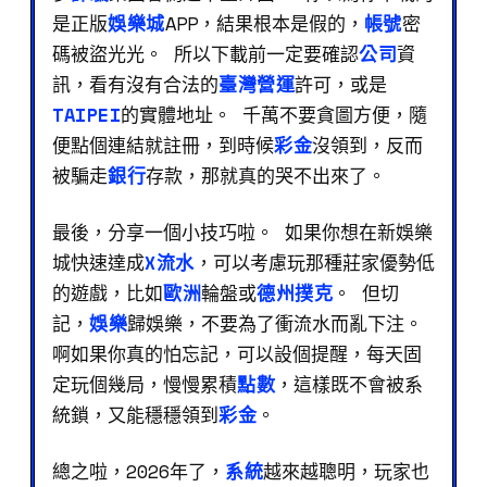
是正版
娛樂城
APP，結果根本是假的，
帳號
密
碼被盜光光。 所以下載前一定要確認
公司
資
訊，看有沒有合法的
臺灣
營運
許可，或是
TAIPEI
的實體地址。 千萬不要貪圖方便，隨
便點個連結就註冊，到時候
彩金
沒領到，反而
被騙走
銀行
存款，那就真的哭不出來了。
最後，分享一個小技巧啦。 如果你想在新娛樂
城快速達成
X流水
，可以考慮玩那種莊家優勢低
的遊戲，比如
歐洲
輪盤或
德州撲克
。 但切
記，
娛樂
歸娛樂，不要為了衝流水而亂下注。
啊如果你真的怕忘記，可以設個提醒，每天固
定玩個幾局，慢慢累積
點數
，這樣既不會被系
統鎖，又能穩穩領到
彩金
。
總之啦，2026年了，
系統
越來越聰明，玩家也