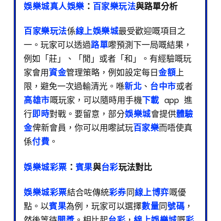
娛樂城真人娛樂
：
百家樂玩法
與路單分析
百家樂玩法
係
線上娛樂城
最受歡迎嘅項目之
一。玩家可以透過
路單
嚟預測下一局嘅結果，
例如「莊」、「閒」或者「和」。有經驗嘅玩
家會用
資金
管理策略，例如設定每日
金額
上
限，避免一次過輸清光。喺
新北
、
台中市
或者
高雄市
嘅玩家，可以隨時用手機
下載
app 進
行
即時
對戰。要留意，部分
娛樂城
會提供
體驗
金
俾新會員，你可以用嚟試玩
百家樂
而唔使真
係
付費
。
娛樂城彩票
：
賓果
與
台彩
玩法對比
娛樂城彩票
結合咗傳統
彩券
同
線上博弈
嘅優
點。以
賓果
為例，玩家可以選擇
數量
同
號碼
，
然後等待
開獎
。相比起
台彩
，
線上娛樂城
嘅
彩