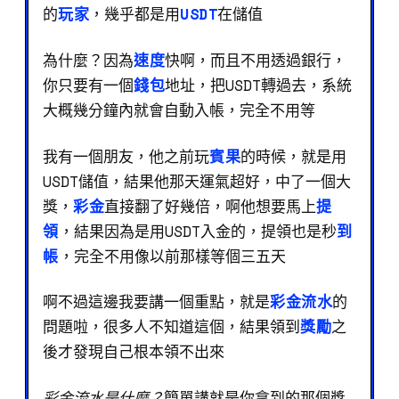
的
玩家
，幾乎都是用
USDT
在儲值
為什麼？因為
速度
快啊，而且不用透過銀行，
你只要有一個
錢包
地址，把USDT轉過去，系統
大概幾分鐘內就會自動入帳，完全不用等
我有一個朋友，他之前玩
賓果
的時候，就是用
USDT儲值，結果他那天運氣超好，中了一個大
獎，
彩金
直接翻了好幾倍，啊他想要馬上
提
領
，結果因為是用USDT入金的，提領也是秒
到
帳
，完全不用像以前那樣等個三五天
啊不過這邊我要講一個重點，就是
彩金流水
的
問題啦，很多人不知道這個，結果領到
獎勵
之
後才發現自己根本領不出來
彩金流水是什麼？
簡單講就是你拿到的那個獎