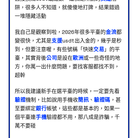
阱，很多人不知道，就傻傻地打牌，結果錯過
一堆隱藏活動
我自己是觀察到啦，2026年很多平臺的
金流
都
變很快，尤其是
支援
usdt出入金的，幾乎是秒
到，但要注意喔，有些號稱「快速
交易
」的平
臺，其實背後
公司
是設在
歐洲
或一些奇怪的地
方，你萬一出什麼問題，要找客服都找不到，
超幹
所以我建議新手在選平臺的時候，一定要先看
驗證
機制，比如說用手機收
簡訊
、
驗證碼
，甚
至要綁定
銀行
帳號，這些都是基本的，如果一
個平臺連
手機
驗證都不用，那八成是詐騙，千
萬不要碰