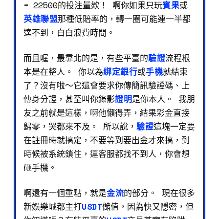
= 22500的投注量欸！ 啊你如果只玩
賓果
或
英雄聯盟
那種低賠率的，轉一圈可能連一半都
達不到，白白浪費時間。
而且喔，最靠北的是，有些平臺的
驗證
流程根
本是在整人。 你以為
綁定
銀行
或
手機
就結束
了？沒有啦～它還會要求你傳簡訊驗證碼、上
傳身分證，甚至叫你錄影
證明
是你本人。 我朋
友之前就是這樣，啊他懶得弄，結果彩金直接
歸零，哭都來不及。 所以說，
驗證
這塊一定要
在註冊時就搞定，不要等到要出金才來搞，到
時候被系統鎖住，連客服都找不到人，你會想
砸手機。
啊還有一個重點，就是
金流
的部分。 現在很多
新娛樂城都主打
USDT
儲值，因為快又隱密，但