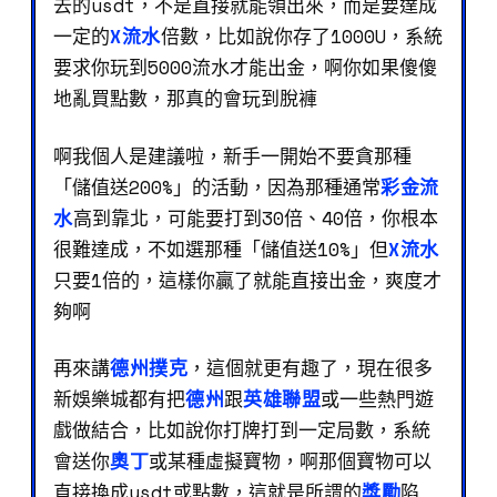
去的usdt，不是直接就能領出來，而是要達成
一定的
X流水
倍數，比如說你存了1000U，系統
要求你玩到5000流水才能出金，啊你如果傻傻
地亂買點數，那真的會玩到脫褲
啊我個人是建議啦，新手一開始不要貪那種
「儲值送200%」的活動，因為那種通常
彩金流
水
高到靠北，可能要打到30倍、40倍，你根本
很難達成，不如選那種「儲值送10%」但
X流水
只要1倍的，這樣你贏了就能直接出金，爽度才
夠啊
再來講
德州撲克
，這個就更有趣了，現在很多
新娛樂城都有把
德州
跟
英雄聯盟
或一些熱門遊
戲做結合，比如說你打牌打到一定局數，系統
會送你
奧丁
或某種虛擬寶物，啊那個寶物可以
直接換成usdt或點數，這就是所謂的
獎勵
陷