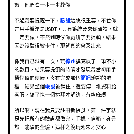
數，他們會一步一步教你
不過我要提醒一下，
驗證
這塊很重要，不管你
是用手機還是USDT，只要系統要求你驗證，就
一定要做，不然到時候你贏錢了要提領，結果
因為沒驗證被卡住，那就真的會哭出來
像我自己就有一次，玩
德州
撲克贏了一筆不小
的數目，結果要提領的時候才發現我當初用手
機儲值的時候，沒有完成那個
簡訊
驗證的流
程，結果整個
帳號
被鎖住，還要傳一堆資料給
客服，搞了快一個禮拜才解決，有夠麻煩
所以啊，現在我只要註冊新帳號，第一件事就
是先把所有的驗證都做完，手機、信箱、身分
證，能驗的全驗，這樣之後玩起來才安心