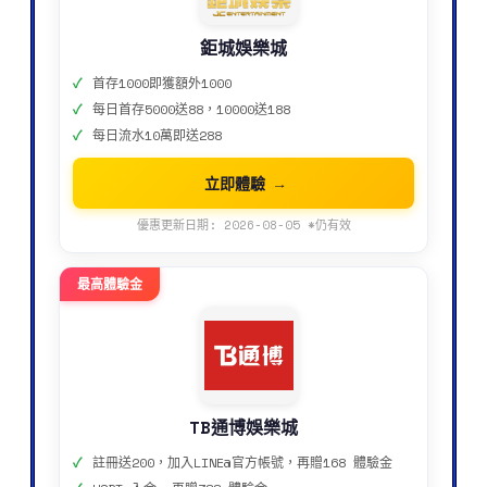
鉅城娛樂城
首存1000即獲額外1000
每日首存5000送88，10000送188
每日流水10萬即送288
立即體驗 →
優惠更新日期: 2026-08-05 *仍有效
最高體驗金
TB通博娛樂城
註冊送200，加入LINE@官方帳號，再贈168 體驗金