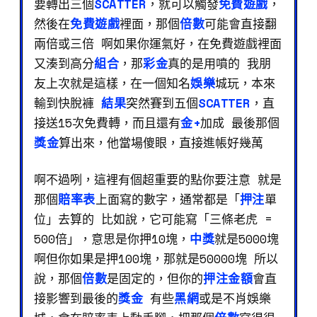
要轉出三個
SCATTER
，就可以觸發
免費遊戲
，
然後在
免費遊戲
裡面，那個
倍數
可能會直接翻
兩倍或三倍 啊如果你運氣好，在免費遊戲裡面
又湊到高分
組合
，那
彩金
真的是用噴的 我朋
友上次就是這樣，在一個知名
娛樂
城玩，本來
輸到快脫褲
結果
突然賽到五個
SCATTER
，直
接送15次免費轉，而且還有
金+
加成 最後那個
獎金
算出來，他當場傻眼，直接進帳好幾萬
啊不過咧，這裡有個超重要的點你要注意 就是
那個
賠率表
上面寫的數字，通常都是「
押注
單
位」去算的 比如說，它可能寫「三條老虎 =
500倍」，意思是你押10塊，
中獎
就是5000塊
啊但你如果是押100塊，那就是50000塊 所以
說，那個
倍數
是固定的，但你的
押注
金額
會直
接影響到最後的
獎金
有些
黑網
或是不肖娛樂