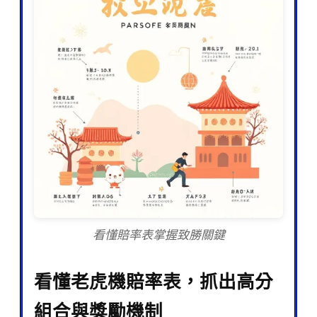
看懂賠率表掌握致勝關鍵
看懂老虎機賠率表，抓出高分
組合與獎勵機制