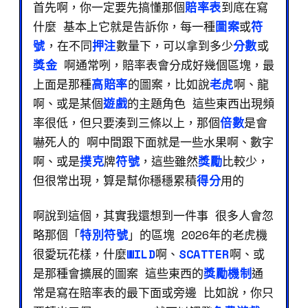
首先啊，你一定要先搞懂那個
賠率表
到底在寫
什麼 基本上它就是告訴你，每一種
圖案
或
符
號
，在不同
押注
數量下，可以拿到多少
分數
或
獎金
啊通常咧，賠率表會分成好幾個區塊，最
上面是那種
高賠率
的圖案，比如說
老虎
啊、龍
啊、或是某個
遊戲
的主題角色 這些東西出現頻
率很低，但只要湊到三條以上，那個
倍數
是會
嚇死人的 啊中間跟下面就是一些水果啊、數字
啊、或是
撲克
牌
符號
，這些雖然
獎勵
比較少，
但很常出現，算是幫你穩穩累積
得分
用的
啊說到這個，其實我還想到一件事 很多人會忽
略那個「
特別符號
」的區塊 2026年的老虎機
很愛玩花樣，什麼
WILD
啊、
SCATTER
啊、或
是那種會擴展的圖案 這些東西的
獎勵機制
通
常是寫在賠率表的最下面或旁邊 比如說，你只