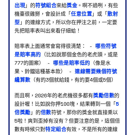
出現
」的
符號組合
來給
獎金
。啊不過咧，有些
機臺很雞掰，會設計成「
任意位置
」或「
散射
型
」的連線方式，所以你在押注之前，一定要
先把賠率表叫出來看仔細蛤！
賠率表上面通常會寫得很清楚： -
哪些符號
是賠率高的
（比如說那個金色的老虎頭，或是
777的圖案） -
哪些是賠率低的
（像是水
果、鈴鐺這種基本款） -
連線需要幾個符號
纔算數
（有的3個就給錢，有的要4個或5個）
而且啊，2026年的老虎機很多都有
獎勵倍數
的
設計喔！比如說你押100塊，結果轉到一個「
5
倍獎勵
」的
倍數
符號，那你的獎金就直接乘以
5啦！爽到歪掉有沒有？但要注意的是，這個倍
數有時候只對
特定組合
有效，不是所有的連線