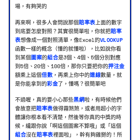
場，有夠哭的
再來啊，很多人會問說那個
賠率表
上面的數字
到底要怎麼對照？其實很簡單啦，你就把
賠率
表
想像成一個對照清單，像Excel的
VLOOKUP
函數一樣的概念（懂的就懂啦），比如說你看
到某個
圖案
的
組合
是3個、4個、5個分別對應
到5倍、20倍、100倍，那你只要把你的
押注金
額乘上這個
倍數
，再乘上你中的
連線
數量，就
是你能拿到的
彩金
了，懂嗎？很簡單吧
不過喔，真的要小心那些
黑網
啦，有時候他們
會故意把
賠率表
做得霧煞煞，或者用超小的字
體讓你根本看不清楚，然後等你真的中獎的時
候，纔跟你說「啊這個圖案不算哦」或「這個
組合
沒在
賠率表
裡面啦」，幹有夠雞掰的！所