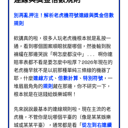
別再亂押注！解析老虎機符號連線與獎金倍數
規則
欸講真的啦，很多人玩老虎機根本就是亂按一
通，看到哪個圖案順眼就壓哪個，然後輸到脫
褲纔在那邊哭說「啊怎麼都沒中」... 啊你連
賠率表都不看是要怎麼中啦厚？2026年現在的
老虎機早就不是以前那種單純三條線的機器了
耶，什麼
連線方式
、
倍數計算
、
特別符號
，一
堆眉眉角角的
規則
藏在那邊，你不研究一下，
根本就是在送錢給娛樂城啊！
先來說說最基本的連線規則啦。現在主流的老
虎機，不管你是玩哪個平臺的（像是某某娛樂
城或某某平臺），通常都是看「
從左到右連續