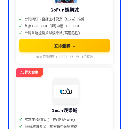
GoFun娛樂城
台灣網紅、直播主林倪安（Nian）推薦
首存100 USDT 即可申請 18 USDT
台灣首選虛擬貨幣娛樂城(高匿名性)
立即體驗 →
優惠更新日期: 2026-08-08 *仍有效
Av界大金主
1win娛樂城
常常在P站贊助(可在P站搜1win)
500%首儲獎金，加密貨幣玩家首選