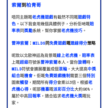
索爾
到
柏青哥
唔同主題嘅
老虎機遊戲
有截然不同嘅
遊戲特
色
。以下我會用幾個具體例子，分析佢哋嘅
賠
率表
同
獎勵
系統，幫你掌握
老虎機技巧
。
雷神索爾
：
WILDS
同
免費遊戲
嘅
連線得分
策略
呢款以北歐神話為背景嘅
線上老虎機
，
賠率表
上嘅
超級
符號係
雷神索爾
本人。當你
旋轉
時，
WILD
符號會擴展覆蓋成個
滾輪
，大大提高
中獎
組合
嘅
機會
。佢嘅
免費遊戲機制
需要三個
特別
圖案
觸發
，期間所有
得分
會乘以3倍。根據
老
虎機心得
，呢部
機臺
嘅
派彩百分比
大約96%，
屬於中高
回報率
，適合追求
老虎機大獎
嘅玩
家。