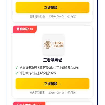
立即體驗 →
優惠更新日期: 2026-08-08 *仍有效
體驗金送168
王者娛樂城
會員註冊及完成實名審核後，可申請體驗金168
新會員首次儲值1000送1000
立即體驗 →
優惠更新日期: 2026-08-08 *仍有效