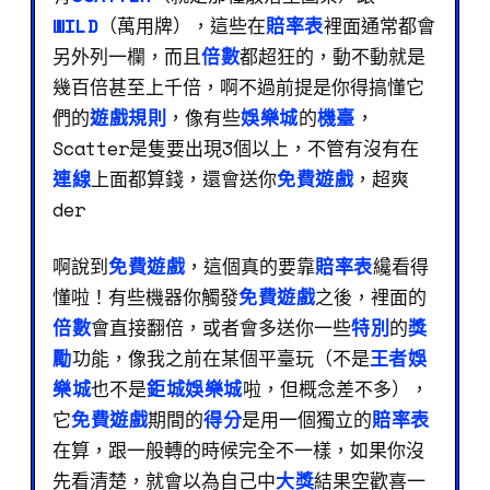
WILD
（萬用牌），這些在
賠率表
裡面通常都會
另外列一欄，而且
倍數
都超狂的，動不動就是
幾百倍甚至上千倍，啊不過前提是你得搞懂它
們的
遊戲規則
，像有些
娛樂城
的
機臺
，
Scatter是隻要出現3個以上，不管有沒有在
連線
上面都算錢，還會送你
免費遊戲
，超爽
der
啊說到
免費遊戲
，這個真的要靠
賠率表
纔看得
懂啦！有些機器你觸發
免費遊戲
之後，裡面的
倍數
會直接翻倍，或者會多送你一些
特別
的
獎
勵
功能，像我之前在某個平臺玩（不是
王者娛
樂城
也不是
鉅城娛樂城
啦，但概念差不多），
它
免費遊戲
期間的
得分
是用一個獨立的
賠率表
在算，跟一般轉的時候完全不一樣，如果你沒
先看清楚，就會以為自己中
大獎
結果空歡喜一