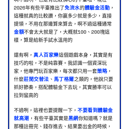
2026年有些平臺推出了
免流水
的
體驗金活動
，
這種就真的比較讚，你贏多少就是多少，直接
提領，不用在那邊算來算去，啊不過這種通常
金額
不會太大就是了，大概就100、200塊這
樣，算是給新手試水溫用的
還有啊，
真人百家樂
這個遊戲本身，其實是有
技巧的啦，不是純靠賽。我認識一個資深玩
家，他專門玩百家樂，每次都只用一套
策略
，
什麼
莊閒交替法
、
馬丁格爾
之類的，他說只要
抓好節奏，搭配體驗金下去玩，其實勝率可以
拉到蠻高的
不過咧，這裡也要提醒一下，
不要看到體驗金
就高潮
，有些平臺其實是
黑網
你知道嗎？就是
那種註冊完、錢存進去、結果要出金的時候，