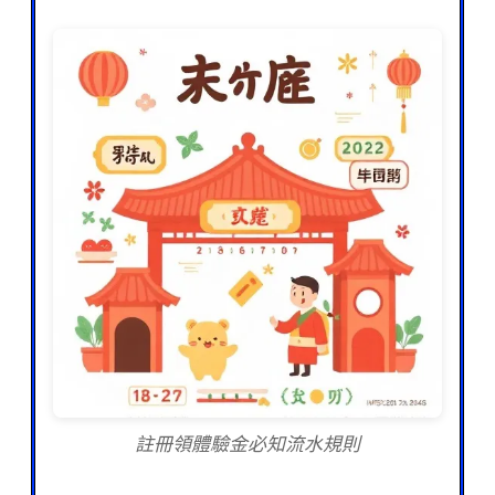
註冊領體驗金必知流水規則