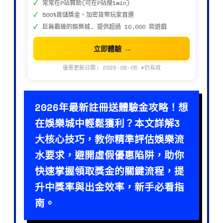
常常在P站贊助(可在P站搜1win)
500%首儲獎金，加密貨幣玩家首選
巨無霸級的娛樂城, 提供超過 10,000 款遊戲
立即體驗 →
優惠更新日期: 2026-08-05 *仍有效
2026年最新註冊送體驗金攻略！想
在娛樂城中輕鬆獲利？本文詳解3
大核心技巧，教你精準評估娛樂流
水要求，避開虛假優惠陷阱，助你
快速掌握領取獎金的關鍵流程，提
升中獎率與出金效率，新手必看指
南。