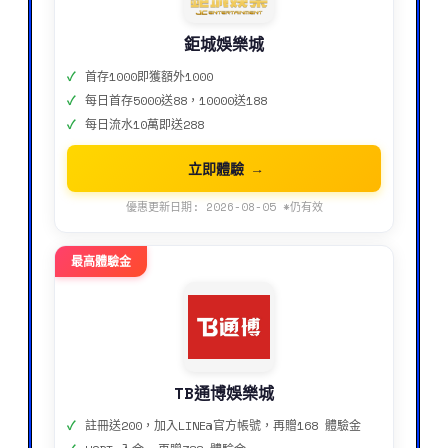
鉅城娛樂城
首存1000即獲額外1000
每日首存5000送88，10000送188
每日流水10萬即送288
立即體驗 →
優惠更新日期: 2026-08-05 *仍有效
最高體驗金
TB通博娛樂城
註冊送200，加入LINE@官方帳號，再贈168 體驗金