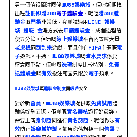
另一個值得關注嘅係
WU88娛樂城
，佢哋近期推
出咗
註冊即贈388
電子體驗金
，呢個
贈388體
驗金
嘅
門檻
非常低。我哋試過用
LINE 娛樂
城 體驗 金
嘅方式去
申請體驗金
，成個過程唔
使五分鐘。佢哋嘅
線上娛樂城
平台內置咗大量
老虎機
同
刮刮樂
遊戲，而且仲有
FIFA
主題嘅
電
子
遊戲。不過，
WU88娛樂城
嘅
流水要求
係要
留意嘅重點，佢哋嘅
洗碼
制度比較特別，
免費
送體驗金
嘅
有效
投注範圍只限於
電子
類別。
WU88娛樂城
嘅
體驗金制度
同
帳戶
安全
對於新
會員
，
WU88娛樂城
提供嘅
免費試用
體
驗係好全面嘅。佢哋嘅
實名審核
過程好嚴謹，
需要上傳
身份證
同進行
實名
認證
，呢個做法
有
效
防止
娛樂城詐騙
。如果你係想搵一個
信譽
良