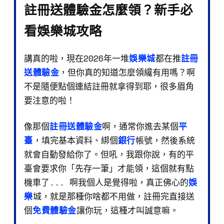
註冊送體驗金怎麼領？新手必
看娛樂城攻略
講真的啦，現在2026年一堆
娛樂城
都在推
註冊
送體驗金
，但你真的知道怎麼領纔有用嗎？啊
不是隨便點個連結註冊就拿得到耶，很多眉角
要注意的啦！
像那個
註冊送體驗金
啊，通常你進去某個
平
臺
，填完基本資料、綁個
銀行
帳號，然後系統
就會自動發給你了。但吼，我跟你說，有的平
臺會要求你「先存一筆」才能領，這個就有點
機車了... 啊我個人是覺得啦，真正佛心的
娛
樂
城，就是那種你啥都不用做，註冊完直接送
個
免費體驗金
讓你玩，這種才叫誠意嘛。