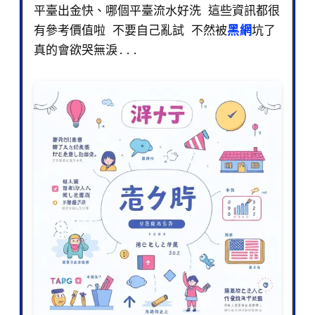
平臺出金快、哪個平臺流水好洗 這些資訊都很
有參考價值啦 不要自己亂試 不然被
黑網
坑了
真的會欲哭無淚...