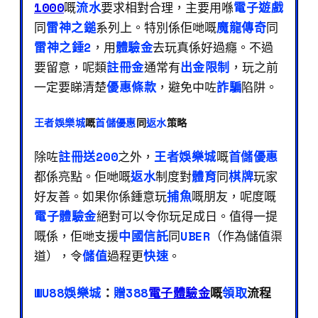
1000
嘅
流水
要求相對合理，主要用喺
電子遊戲
同
雷神之鎚
系列上。特別係佢哋嘅
魔龍傳奇
同
雷神之錘2
，用
體驗金
去玩真係好過癮。不過
要留意，呢類
註冊金
通常有
出金限制
，玩之前
一定要睇清楚
優惠條款
，避免中咗
詐騙
陷阱。
王者娛樂城
嘅
首儲優惠
同
返水
策略
除咗
註冊送200
之外，
王者娛樂城
嘅
首儲優惠
都係亮點。佢哋嘅
返水
制度對
體育
同
棋牌
玩家
好友善。如果你係鍾意玩
捕魚
嘅朋友，呢度嘅
電子體驗金
絕對可以令你玩足成日。值得一提
嘅係，佢哋支援
中國信託
同
UBER
（作為儲值渠
道），令
儲值
過程更
快速
。
WU88娛樂城
：
贈388
電子體驗金
嘅
領取
流程