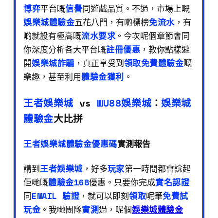
博弈
平台嘅
信譽
同遊戲品質。不過，市場上嘅
娛樂城體驗金
五花八門，有啲標榜
免流水
，有
啲就設有極高嘅
流水要求
。今次呢個章節會同
你深度分析各大平台嘅
註冊優惠
，教你點樣避
開
娛樂城詐騙
，真正享受到
領取免費體驗金
嘅
樂趣，甚至利用
體驗金獲利
。
王者娛樂城
vs
WU88娛樂城
：
娛樂城
體驗金
大比拼
王者娛樂城體驗金優惠碼
實測報告
講到
王者娛樂城
，好多
玩家
第一時間都會諗起
佢哋嘅
體驗金168
優惠。只要你完成
實名認證
同
EMAIL 驗證
，就可以即刻
領取
呢筆
免費試
玩金
。我哋團隊
實測
過，呢個
娛樂城體驗金