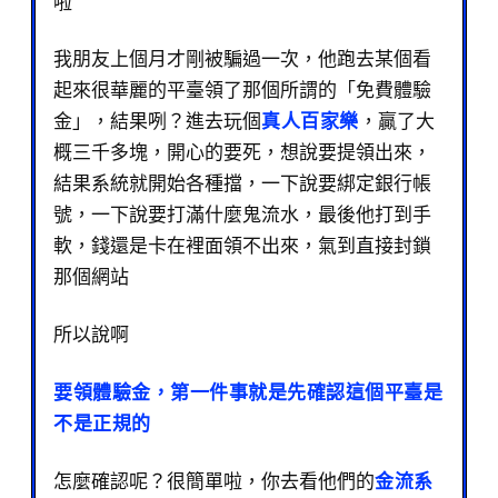
啦
我朋友上個月才剛被騙過一次，他跑去某個看
起來很華麗的平臺領了那個所謂的「免費體驗
金」，結果咧？進去玩個
真人百家樂
，贏了大
概三千多塊，開心的要死，想說要提領出來，
結果系統就開始各種擋，一下說要綁定銀行帳
號，一下說要打滿什麼鬼流水，最後他打到手
軟，錢還是卡在裡面領不出來，氣到直接封鎖
那個網站
所以說啊
要領體驗金，第一件事就是先確認這個平臺是
不是正規的
怎麼確認呢？很簡單啦，你去看他們的
金流系