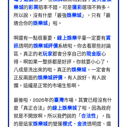
樂城
的
彩票
賠率不錯，可是
運彩
選項不夠多。
所以說，沒有什麼「最強
娛樂城
」，只有「最
適合你的
娛樂城
」啦。
啊還有一點很重要，
線上娛樂
平臺一定要有
資
訊
透明的
娛樂城評價
系統啦。你去看那些討論
區，真正的老
玩家
都會分享自己的
現金版
心
得，啊如果一整排都是好評，你就要小心了，
八成是洗出來的啦。真正的
娛樂城
，一定會有
正反兩面的
娛樂城評價
，有人說好、有人說
爛，這纔是正常的市場生態啊。
最後啦，2026年的
臺灣
市場，其實已經沒有什
麼「真正合法」的
線上娛樂城
了啦，因為政府
就是不開放啊。所以我們說的「
合法性
」，指
的是這家
娛樂城
的營運
模式
、
金流
透明度、還