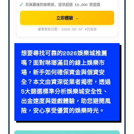
巨無霸級的娛樂城, 提供超過 10,000 款遊戲
立即體驗 →
優惠更新日期: 2026-08-07 *仍有效
想要尋找可靠的2026娛樂城推薦
嗎？面對琳瑯滿目的線上娛樂市
場，新手如何確保資金與個資安
全？本文由資深從業者揭密，透過
5大篩選標準分析娛樂城安全性、
出金速度與遊戲體驗，助您避開風
險，安心享受優質的娛樂時光。