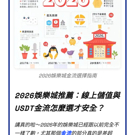
2026娛樂城金流選擇指南
2026娛樂城推薦：線上儲值與
USDT金流怎麼選才安全？
講真的啦～2026年的娛樂城已經跟以前完全不
一樣了齁，尤其那個
金流
的部分真的是差超