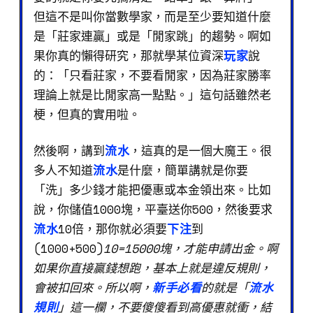
但這不是叫你當數學家，而是至少要知道什麼
是「莊家連贏」或是「閒家跳」的趨勢。啊如
果你真的懶得研究，那就學某位資深
玩家
說
的：「只看莊家，不要看閒家，因為莊家勝率
理論上就是比閒家高一點點。」這句話雖然老
梗，但真的實用啦。
然後啊，講到
流水
，這真的是一個大魔王。很
多人不知道
流水
是什麼，簡單講就是你要
「洗」多少錢才能把優惠或本金領出來。比如
說，你儲值1000塊，平臺送你500，然後要求
流水
10倍，那你就必須要
下注
到
(1000+500)
10=15000塊，才能申請出金。啊
如果你直接贏錢想跑，基本上就是違反規則，
會被扣回來。所以啊，
新手必看
的就是「
流水
規則
」這一欄，不要傻傻看到高優惠就衝，結