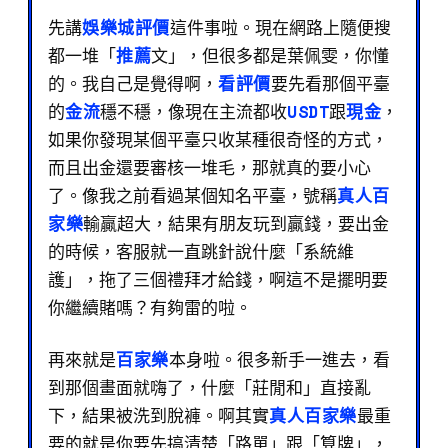
先講
娛樂城評價
這件事啦。現在網路上隨便搜
都一堆「
推薦
文」，但很多都是葉佩雯，你懂
的。我自己是覺得啊，
看評價
要先看那個平臺
的
金流
穩不穩，像現在主流都收
USDT
跟
現金
，
如果你發現某個平臺只收某種很奇怪的方式，
而且出金還要審核一堆毛，那就真的要小心
了。像我之前看過某個知名平臺，號稱
真人百
家樂
輸贏超大，結果有朋友玩到贏錢，要出金
的時候，客服就一直跳針說什麼「系統維
護」，拖了三個禮拜才給錢，啊這不是擺明要
你繼續賭嗎？有夠雷的啦。
再來就是
百家樂
本身啦。很多新手一進去，看
到那個畫面就嗨了，什麼「莊閒和」直接亂
下，結果被洗到脫褲。啊其實
真人百家樂
最重
要的就是你要先搞清楚「路單」跟「算牌」，