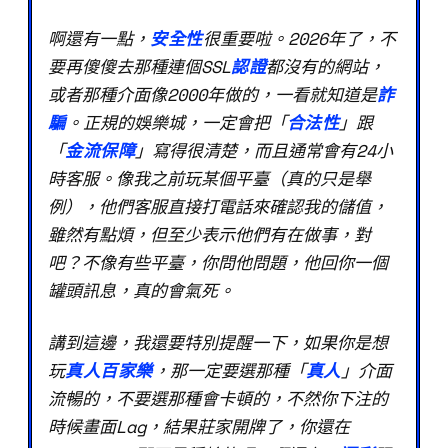
啊還有一點，
安全性
很重要啦。2026年了，不
要再傻傻去那種連個SSL
認證
都沒有的網站，
或者那種介面像2000年做的，一看就知道是
詐
騙
。正規的娛樂城，一定會把「
合法性
」跟
「
金流保障
」寫得很清楚，而且通常會有24小
時客服。像我之前玩某個平臺（真的只是舉
例），他們客服直接打電話來確認我的儲值，
雖然有點煩，但至少表示他們有在做事，對
吧？不像有些平臺，你問他問題，他回你一個
罐頭訊息，真的會氣死。
講到這邊，我還要特別提醒一下，如果你是想
玩
真人百家樂
，那一定要選那種「
真人
」介面
流暢的，不要選那種會卡頓的，不然你下注的
時候畫面Lag，結果莊家開牌了，你還在