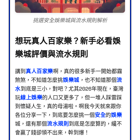
挑選安全娛樂城與流水規則解析
想玩真人百家樂？新手必看娛
樂城評價與流水規則
講到
真人百家樂
啊，真的很多新手一開始都霧
煞煞，不知道怎麼挑
娛樂城
，也不知道那個
流
水
到底是三小，對吧？尤其2026年現在，臺灣
玩
線上娛樂
的人口又更多了，但一堆人踩雷踩
到懷疑人生，真的母湯啦。啊我今天就來跟你
各位分享一下，到底要怎麼挑一個
安全
的
娛樂
城，還有那個
流水規則
到底是怎麼算的，纔不
會贏了錢卻領不出來，幹到爆！