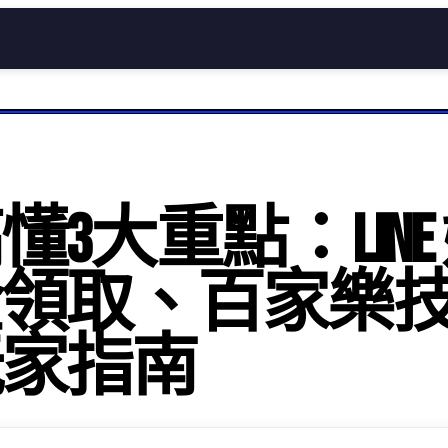
懂3大重點：LINE
金領取、百家樂
玩家指南