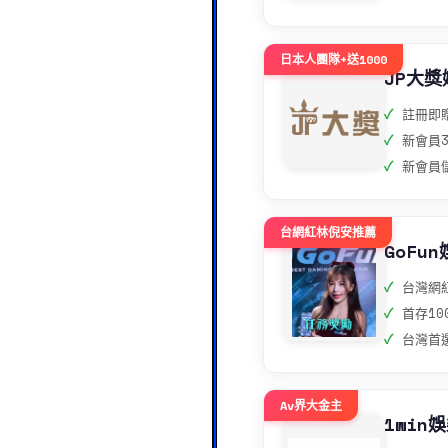
日本人團隊+送1000
JP大獎
註冊即
新會員3
新會員儲
台網紅林倪安推薦
GoFu
台灣網
首存10
台灣首
Av界大金主
1win