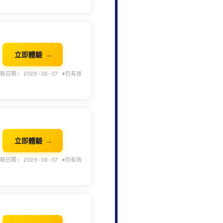
立即體驗 →
新日期: 2026-08-07 *仍有效
立即體驗 →
新日期: 2026-08-07 *仍有效