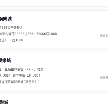
娛樂城
贈388電子體驗金
0天內儲值10000送888，50000送1888
優惠更
值1000送1000
n娛樂城
紅、直播主林倪安（Nian）推薦
0 USDT 即可申請 18 USDT
優惠更
選虛擬貨幣娛樂城(高匿名性)
娛樂城