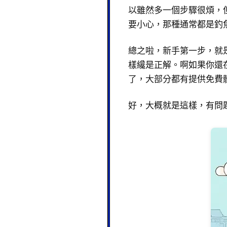
以雖然多一個步驟很煩，
要小心，那種通常都是釣
總之啦，新手第一步，就
樣纔是正解。啊如果你還
了，大部分都有提供免費
好，大概就是這樣，有問