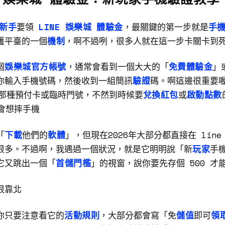
新手
要領
LINE 娛樂城
體驗金
，最關鍵的第一步就是
手
護平臺的一個
機制
，啊不過咧，很多人就在這一步卡關卡到
個
娛樂城
官方帳號
，通常會看到一個大大的「
免費體驗金
」
你輸入手機號碼，然後收到一組簡訊
驗證
碼。啊這邊很重要
那種預付卡或臨時門號，不然到時候要
兌換
紅包
或
啟動
點數
會想摔手機
「
下載
他們的
軟體
」，但現在2026年大部分都直接在 line
很多。不過啊，我遇過一個狀況，就是它明明說「新
玩家
手機
它又跳出一個「
首儲
門檻
」的視窗，說你要先存個 500 才
很靠北
你只要注意看它的
活動
規則
，大部分都會寫「免
儲值
即可
領