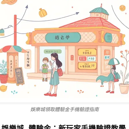
娛樂城領取體驗金手機驗證指南
e 娛樂城 體驗金：新玩家手機驗證教學