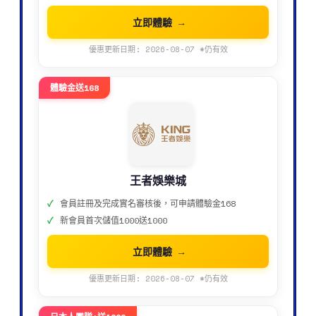
立即體驗 →
優惠更新日期: 2026-08-07 *仍有效
體驗金送168
王者娛樂城
會員註冊及完成實名審核後，可申請體驗金168
新會員首次儲值1000送1000
立即體驗 →
優惠更新日期: 2026-08-07 *仍有效