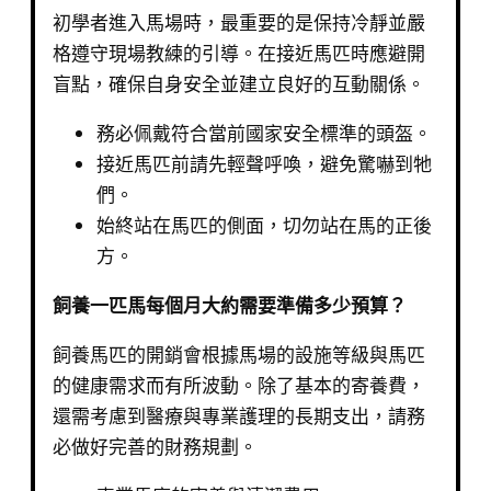
初學者進入馬場時，最重要的是保持冷靜並嚴
格遵守現場教練的引導。在接近馬匹時應避開
盲點，確保自身安全並建立良好的互動關係。
務必佩戴符合當前國家安全標準的頭盔。
接近馬匹前請先輕聲呼喚，避免驚嚇到牠
們。
始終站在馬匹的側面，切勿站在馬的正後
方。
飼養一匹馬每個月大約需要準備多少預算？
飼養馬匹的開銷會根據馬場的設施等級與馬匹
的健康需求而有所波動。除了基本的寄養費，
還需考慮到醫療與專業護理的長期支出，請務
必做好完善的財務規劃。