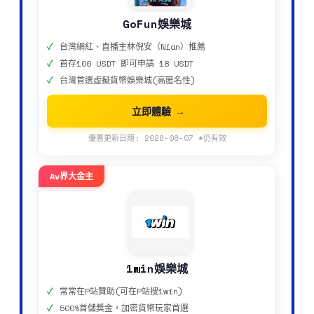
GoFun娛樂城
台灣網紅、直播主林倪安（Nian）推薦
首存100 USDT 即可申請 18 USDT
台灣首選虛擬貨幣娛樂城(高匿名性)
立即體驗 →
優惠更新日期: 2026-08-07 *仍有效
Av界大金主
1win娛樂城
常常在P站贊助(可在P站搜1win)
500%首儲獎金，加密貨幣玩家首選