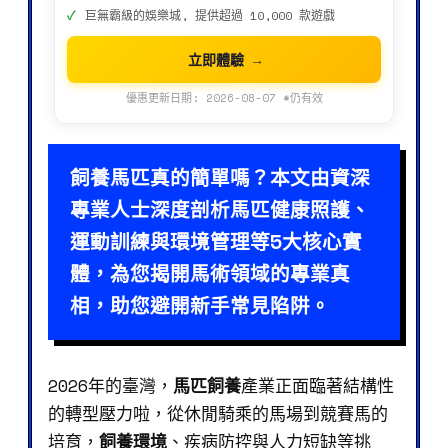
巨無霸級的娛樂城, 提供超過 10,000 款遊戲
立即體驗 →
優惠更新日期: 2026-08-07 *仍有效
飼養馬匹真的簡單嗎？本文由資深
專業人士深度剖析馬匹健康照護、
運動訓練與環境管理等5大核心實
體，為您揭開馬術領域的專業真
相，助您避開新手常見陷阱。
2026年的臺灣，
馬匹飼養
產業正面臨著結構性
的轉型壓力啦，從休閒騎乘的馬場到競賽馬的
培育，
飼養環境
、疾病防控與人力短缺等挑