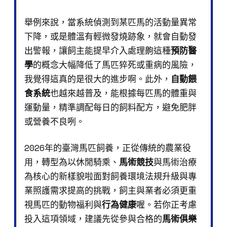
舉例來說，當系統偵測到某匹馬的活動量異常
下降，或是體溫有輕微發燒跡象，就會自動發
出警報，讓飼主能提早介入處理齁這種
預防醫
學
的概念大幅降低了馬匹猝死或重病的風險，
我覺得這真的是很大的進步啊。此外，
自動餵
食系統
也越來越普及，能根據每匹馬的體重與
運動量，精準調配每日的飼料配方，避免肥胖
或營養不良咧。
2026年的臺灣馬匹飼養，正從傳統的農業役
用，轉型為以休閒騎乘、
馬術競技
與馬術治療
為核心的新樣貌啦面對飼養環境法規升級與專
業照護需求提高的挑戰，飼主與業者必須更重
視馬匹的動物福利與
行為健康
喔。若你正考慮
投入這項領域，建議先從參與合格的
馬術俱樂