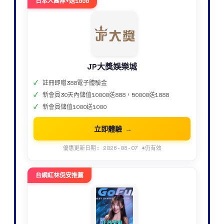
日本人團隊+送1000
JP大獎娛樂城
註冊即贈388電子體驗金
新會員30天內儲值10000送888，50000送1888
新會員儲值1000送1000
立即體驗 →
優惠更新日期: 2026-08-07 *仍有效
台網紅林倪安推薦